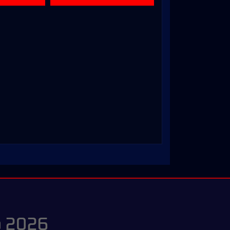
a 2026