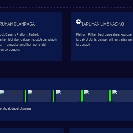
RUHAN OLAHRAGA
TARUHAN LIVE KASINO
ook Gaming Platform Terbaik
Platform Pilihan bagi perusahaan-perusa
kan lebih banyak game, odds yang lebih
terbaik di dunia, dengan pilihan variasi g
 dan menyediakan pilihan yang lebih
terbanyak
untuk pemain.
an tidak dapat diproses