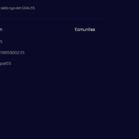
 saldo nya oleh GOAL55.
n
Komunitas
55
7895900235
goal55