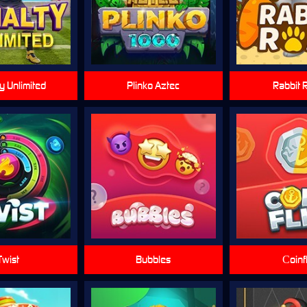
y Unlimited
Plinko Aztec
Rabbit 
Twist
Bubbles
Сoinfl