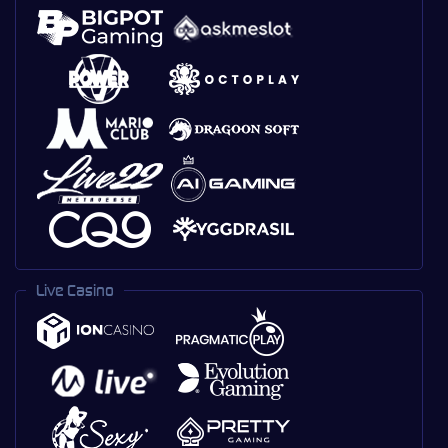
Live Casino