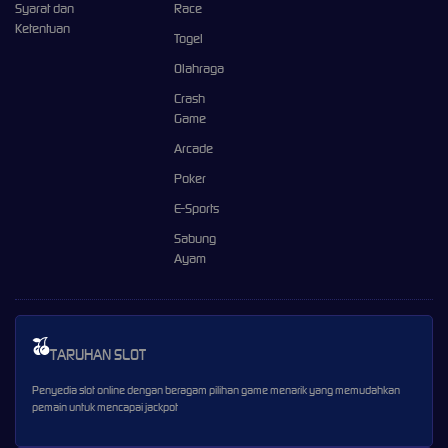
Syarat dan
Race
Ketentuan
Togel
Olahraga
Crash
Game
Arcade
Poker
E-Sports
Sabung
Ayam
TARUHAN SLOT
Penyedia slot online dengan beragam pilihan game menarik yang memudahkan
pemain untuk mencapai jackpot