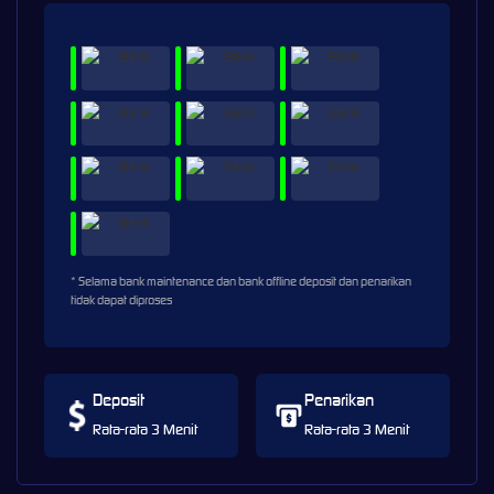
* Selama bank maintenance dan bank offline deposit dan penarikan
tidak dapat diproses
Deposit
Penarikan
Rata-rata 3 Menit
Rata-rata 3 Menit