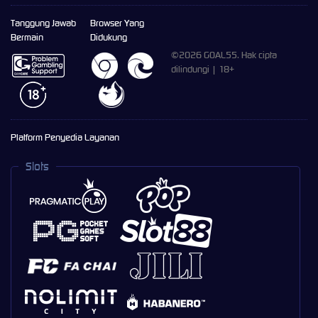
Tanggung Jawab
Browser Yang
Bermain
Didukung
©2026 GOAL55. Hak cipta
dilindungi | 18+
Platform Penyedia Layanan
Slots