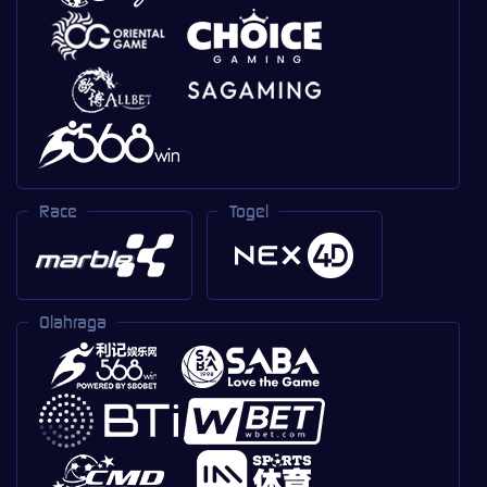
Race
Togel
Olahraga