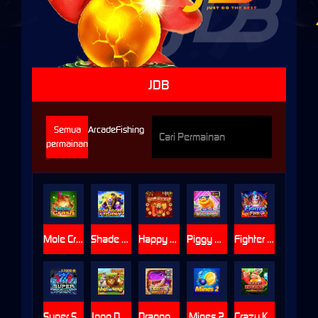
JDB
Semua
Arcade
Fishing
permainan
Mole Crash
Shade Dragons Fishing
Happy New Year
Piggy Bank TapTap
Fighter Fire
Super Super Fruit
Jogo Do Bicho
Dragon Master
Mines 2
Crazy King Kong