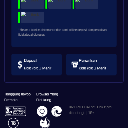
* Selama bank maintenance dan bank offline deposit dan penarikan
tidak dapat diproses
Deposit
Penarikan
Rata-rata 3 Menit
Rata-rata 3 Menit
Tanggung Jawab
Browser Yang
Bermain
Didukung
©2026 GOAL55. Hak cipta
dilindungi | 18+