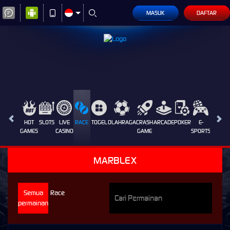
MASUK
DAFTAR
HOT
SLOTS
LIVE
RACE
TOGEL
OLAHRAGA
CRASH
ARCADE
POKER
E-
SABUN
GAMES
CASINO
GAME
SPORTS
AYAM
MARBLEX
Semua
Race
permainan