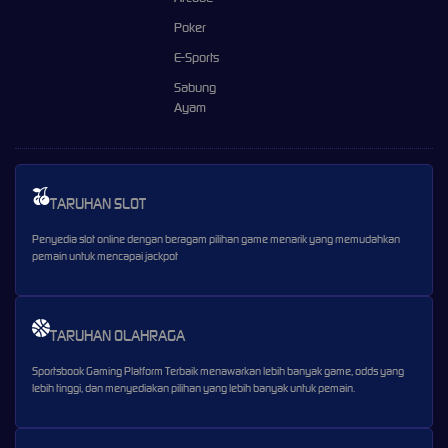
Poker
E-Sports
Sabung
Ayam
TARUHAN SLOT
Penyedia slot online dengan beragam pilihan game menarik yang memudahkan
pemain untuk mencapai jackpot
TARUHAN OLAHRAGA
Sportsbook Gaming Platform Terbaik menawarkan lebih banyak game, odds yang
lebih tinggi, dan menyediakan pilihan yang lebih banyak untuk pemain.