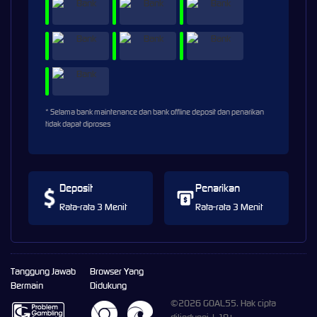
* Selama bank maintenance dan bank offline deposit dan penarikan
tidak dapat diproses
Deposit
Penarikan
Rata-rata 3 Menit
Rata-rata 3 Menit
Tanggung Jawab
Browser Yang
Bermain
Didukung
©2026 GOAL55. Hak cipta