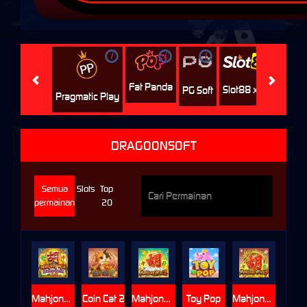
i
i
i
i
i
Facha
Fat Panda
Slot88 x PP
PG Soft
Pragmatic Play
DRAGOONSOFT
Semua
Slots
Top
permainan
20
Mahjong Win
Coin Cat 2
Mahjong Win 2
Toy Pop
Mahjong Win 3