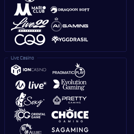
Live Casino