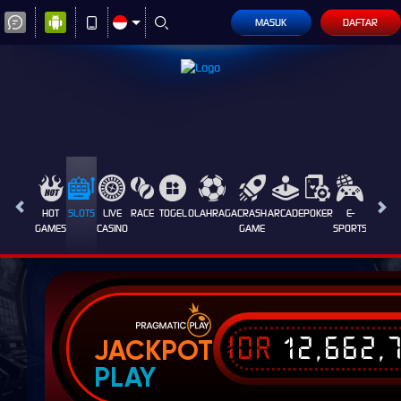
MASUK
DAFTAR
HOT
SLOTS
LIVE
RACE
TOGEL
OLAHRAGA
CRASH
ARCADE
POKER
E-
SABUN
GAMES
CASINO
GAME
SPORTS
AYAM
IDR
12,662,
JACKPOT
PLAY