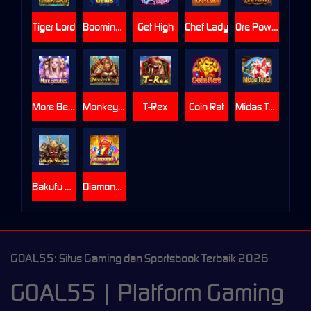
Tiger Lord
Booming Gems
Get High
Chef Lady
Ore Power
More Beauties
Monkey King
T-Rex
Coin Rat
Midas Touch
Bakufu Shogun
Diamond 7
GOAL55: Situs Gaming dan Sportsbook Terbaik 2026
GOAL55 | Platform Gaming