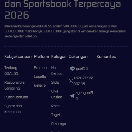
dan Sportsbook Terpercaya
2026
Maksimal Kemenangan di GOAL55 adalah 500.000.000, jika kemenangan di atas
500.000.000 maka hanya 500.000.000 yang akan di withdrawkan sisanya akan di tarik
saldo nya oleh GOAL55.
Kebijaksanaan
Platform
Kategori
Dukungan
Komunitas
Tentang
Promosi
Hot
goal55
GOAL55
Games
Loyalty
+62878959
Responsible
Slots
00235
Referral
Gambling
Live
agengoal5
Pusat Bantuan
Casino
5
Syarat dan
Race
Ketentuan
Togel
Olahraga