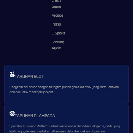
Crash
Game
Arcade
Poker
E-Sports
Sabung
Ayam
TARUHAN SLOT
Penyedia slot online dengan beragam pilihan game menarik yang memudahkan
pemain untuk mencapai jackpot
TARUHAN OLAHRAGA
Sportsbook Gaming Platform Terbaik menawarkan lebih banyak game, odds yang
lebih tinggi, dan menyediakan pilihan yang lebih banyak untuk pemain.