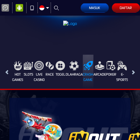
MASUK
DAFTAR
HOT
SLOTS
LIVE
RACE
TOGEL
OLAHRAGA
CRASH
ARCADE
POKER
E-
SABUN
GAMES
CASINO
GAME
SPORTS
AYAM