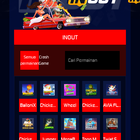
INOUT
Semua
Crash
permainan
Game
BalloniX
Chicken Road Ice
Wheel
Chicken vs Zombies
AVIA FLY 2
Chicken Road Bonus
Jumper
MegaBlock
Topo Mole
Twist San Quentin