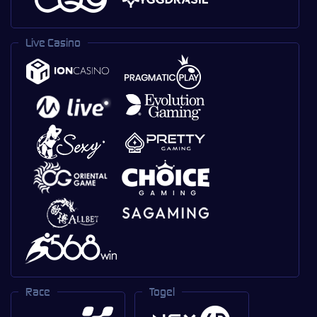
Live Casino
Race
Togel