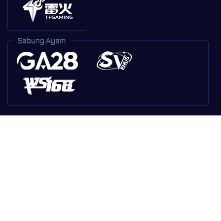
Sabung Ayam