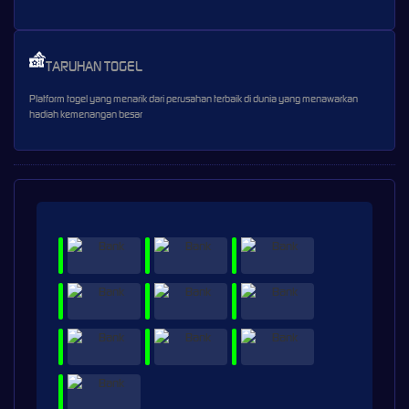
TARUHAN TOGEL
Platform togel yang menarik dari perusahan terbaik di dunia yang menawarkan
hadiah kemenangan besar