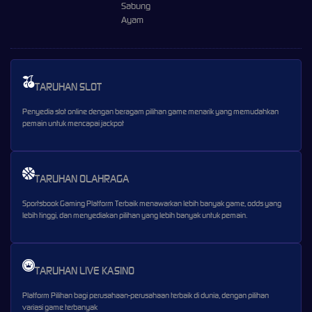
Sabung
Ayam
TARUHAN SLOT
Penyedia slot online dengan beragam pilihan game menarik yang memudahkan
pemain untuk mencapai jackpot
TARUHAN OLAHRAGA
Sportsbook Gaming Platform Terbaik menawarkan lebih banyak game, odds yang
lebih tinggi, dan menyediakan pilihan yang lebih banyak untuk pemain.
TARUHAN LIVE KASINO
Platform Pilihan bagi perusahaan-perusahaan terbaik di dunia, dengan pilihan
variasi game terbanyak