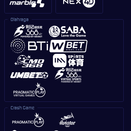
Olahraga
Crash Game