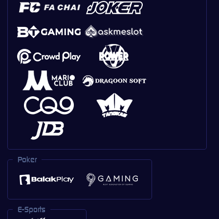
Poker
E-Sports