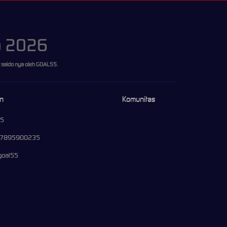
a 2026
 saldo nya oleh GOAL55.
n
Komunitas
55
7895900235
goal55