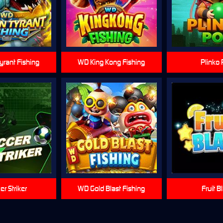
yrant Fishing
WD King Kong Fishing
Plinko
er Striker
WD Gold Blast Fishing
Fruit B