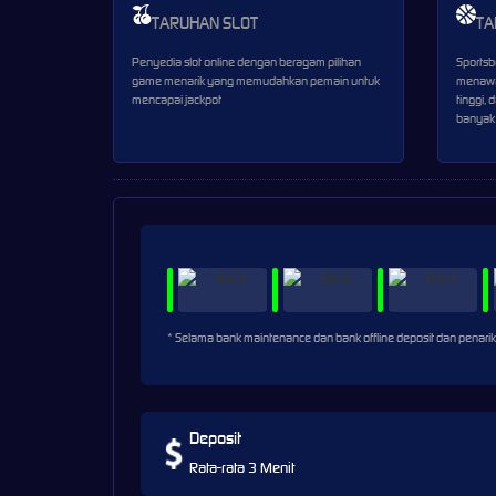
TARUHAN SLOT
TA
Penyedia slot online dengan beragam pilihan
Sportsb
game menarik yang memudahkan pemain untuk
menawar
mencapai jackpot
tinggi,
banyak 
* Selama bank maintenance dan bank offline deposit dan penarik
Deposit
Rata-rata 3 Menit