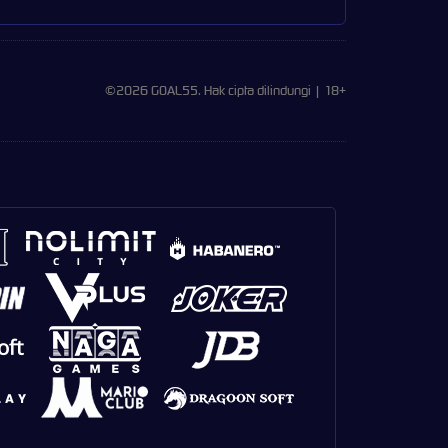
©2026 GOAL55. Hak cipta dilindungi | 18+