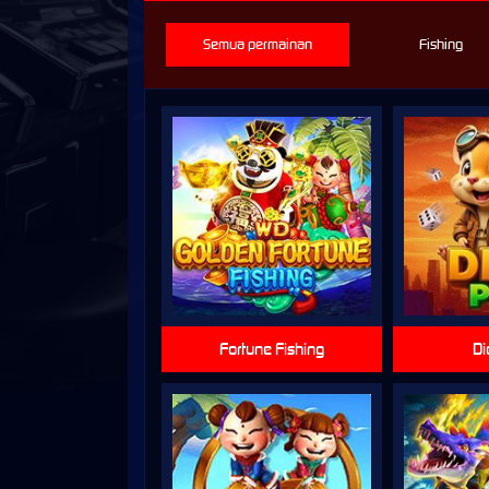
Semua permainan
Fishing
Fortune Fishing
Di