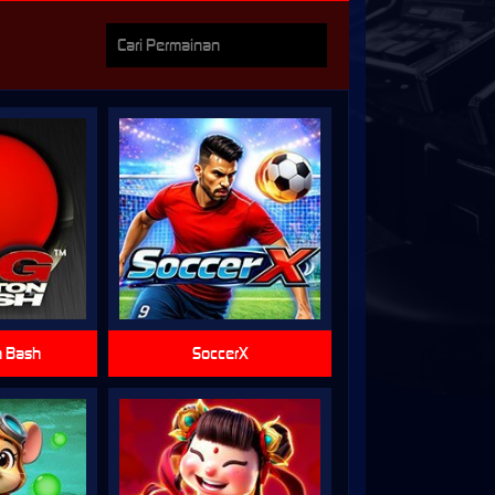
n Bash
SoccerX