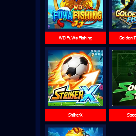
WD FuWa Fishing
Golden T
StrikerX
Socc