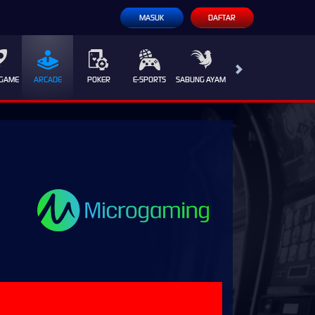
MASUK
DAFTAR
 GAME
ARCADE
POKER
E-SPORTS
SABUNG AYAM
PROMOSI